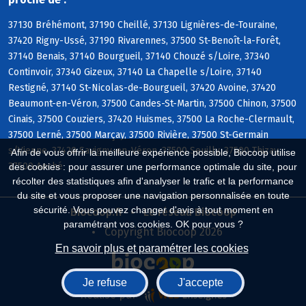
37130 Bréhémont, 37190 Cheillé, 37130 Lignières-de-Touraine,
37420 Rigny-Ussé, 37190 Rivarennes, 37500 St-Benoît-la-Forêt,
37140 Benais, 37140 Bourgueil, 37140 Chouzé s/Loire, 37340
Continvoir, 37340 Gizeux, 37140 La Chapelle s/Loire, 37140
Restigné, 37140 St-Nicolas-de-Bourgueil, 37420 Avoine, 37420
Beaumont-en-Véron, 37500 Candes-St-Martin, 37500 Chinon, 37500
Cinais, 37500 Couziers, 37420 Huismes, 37500 La Roche-Clermault,
37500 Lerné, 37500 Marçay, 37500 Rivière, 37500 St-Germain
s/Vienne, 37420 Savigny-en-Véron, 37500 Seuilly, 37500 Thizay,
Afin de vous offrir la meilleure expérience possible, Biocoop utilise
37500 Anché
des cookies : pour assurer une performance optimale du site, pour
récolter des statistiques afin d'analyser le trafic et la performance
du site et vous proposer une navigation personnalisée en toute
sécurité. Vous pouvez changer d'avis à tout moment en
Biocoop.fr
Le réseau Biocoop
paramétrant vos cookies. OK pour vous ?
Copyright Biocoop 2026
En savoir plus et paramétrer les cookies
Je refuse
J'accepte
Réalisé par