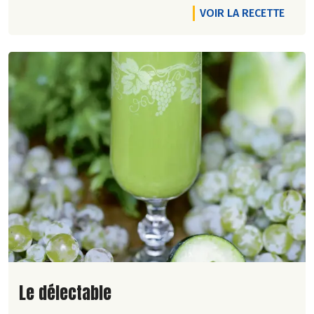
VOIR LA RECETTE
Lire la suite de la recette
Le délectable