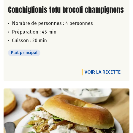
Lire la suite de la recette
Conchiglionis tofu brocoli champignons
Nombre de personnes :
4 personnes
Préparation : 45 min
Cuisson : 20 min
Plat principal
VOIR LA RECETTE