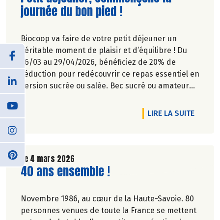
journée du bon pied !
Biocoop va faire de votre petit déjeuner un
véritable moment de plaisir et d’équilibre ! Du
26/03 au 29/04/2026, bénéficiez de 20% de
réduction pour redécouvrir ce repas essentiel en
version sucrée ou salée. Bec sucré ou amateur
de petit déjeuner salé plus complet, nous
répondons à toutes les envies et tous les modes
DE L'A
LIRE LA SUITE
de vie. Du choix, du goût, de la qualité… pour
commencer la journée, pas de compromis sur le
plaisir !
Le 4 mars 2026
Lire la suite de l'article
40 ans ensemble !
Novembre 1986, au cœur de la Haute-Savoie. 80
personnes venues de toute la France se mettent