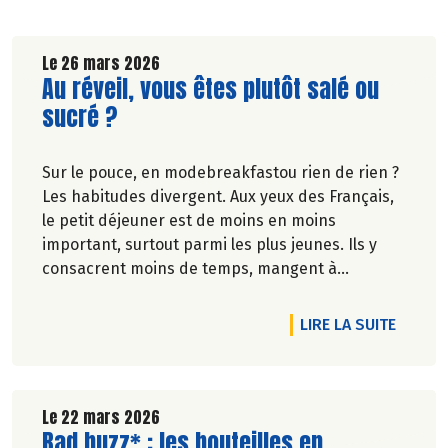
Le 26 mars 2026
Lire la suite de l'article
Au réveil, vous êtes plutôt salé ou
sucré ?
Sur le pouce, en modebreakfastou rien de rien ?
Les habitudes divergent. Aux yeux des Français,
le petit déjeuner est de moins en moins
important, surtout parmi les plus jeunes. Ils y
consacrent moins de temps, mangent à
l'extérieur ou pas du tout.
RTICLE FOIRE AUX VINS BIO, LE PRINTEMPS SE PARTAGE.
DE L'A
LIRE LA SUITE
Véronique Bourfe-Rivière.
Le 22 mars 2026
Lire la suite de l'article
Bad buzz* : les bouteilles en