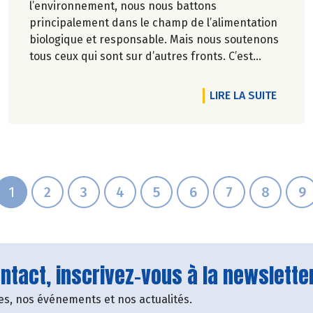
l’environnement, nous nous battons
principalement dans le champ de l’alimentation
biologique et responsable. Mais nous soutenons
tous ceux qui sont sur d’autres fronts. C’est
pourquoi Biocoop a décidé d’apporter une
nouvelle fois son soutien à la série
RTICLE 40 ANS ENSEMBLE !
DE L'A
LIRE LA SUITE
documentaireImmersion : une aventure
humaine, sportive et engagée.
1
2
3
4
5
6
7
8
9
tact, inscrivez-vous à la newsletter
fres, nos événements et nos actualités.