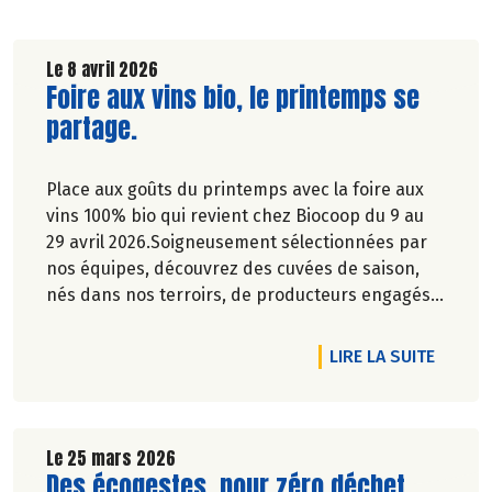
Le 8 avril 2026
Lire la suite de l'article
Foire aux vins bio, le printemps se
partage.
Place aux goûts du printemps avec la foire aux
vins 100% bio qui revient chez Biocoop du 9 au
29 avril 2026.Soigneusement sélectionnées par
nos équipes, découvrez des cuvées de saison,
nés dans nos terroirs, de producteurs engagés
et toujours dans le respect de l’environnement.
RTICLE VENEZ FÊTER NOS 40 ANS AVEC NOUS !
DE L'A
LIRE LA SUITE
Le 25 mars 2026
Lire la suite de l'article
Des écogestes, pour zéro déchet