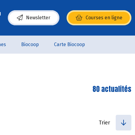
Newsletter
Courses en ligne
(s’ouvre dans une nouvelle fenêtre)
nes
Biocoop
Carte Biocoop
80 actualités
Trier