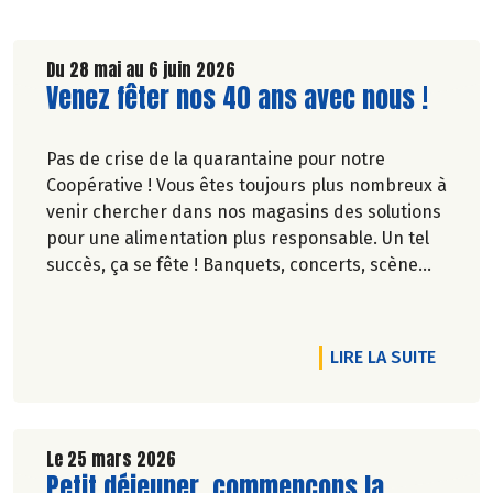
Du 28 mai au 6 juin 2026
Lire la suite de l'article
Venez fêter nos 40 ans avec nous !
Pas de crise de la quarantaine pour notre
Coopérative ! Vous êtes toujours plus nombreux à
venir chercher dans nos magasins des solutions
pour une alimentation plus responsable. Un tel
succès, ça se fête ! Banquets, concerts, scène
ouverte, fresque… découvrez des événements
partout en France.
DE L'A
LIRE LA SUITE
Le 25 mars 2026
Lire la suite de l'article
Petit déjeuner, commençons la