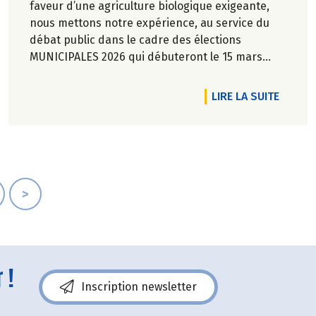
faveur d’une agriculture biologique exigeante,
nous mettons notre expérience, au service du
débat public dans le cadre des élections
MUNICIPALES 2026 qui débuteront le 15 mars
prochain au travers de 7 propositions pour une
transition écologique et alimentaire durable.
RTICLE BIOCOOP, EN IMMERSION AVEC ALICE BEILAÏDI
DE L'A
LIRE LA SUITE
>
 !
Inscription newsletter