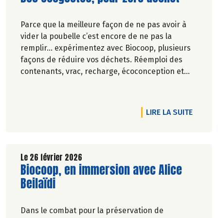
Parce que la meilleure façon de ne pas avoir à
vider la poubelle c’est encore de ne pas la
remplir… expérimentez avec Biocoop, plusieurs
façons de réduire vos déchets. Réemploi des
contenants, vrac, recharge, écoconception et
réduction des emballages… Biocoop est sur tous
les fronts pour réduire vos poubelles !
En avril, plein phare sur 4 produits qui ont dit
RTICLE PETIT DÉJEUNER, COMMENÇONS LA JOURNÉE DU BON PIED
DE L'A
LIRE LA SUITE
non au suremballage.
Le 26 février 2026
Lire la suite de l'article
Biocoop, en immersion avec Alice
Beilaïdi
Dans le combat pour la préservation de