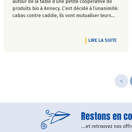
autour de la table d’une petite coopérative de
produits bio à Annecy. C’est décidé à l’unanimité:
cabas contre caddie, ils vont mutualiser leurs
achats bio en montant une association loi 1901.
DE L'A
LIRE LA SUITE
<
Restons en con
....et retrouvez nos of