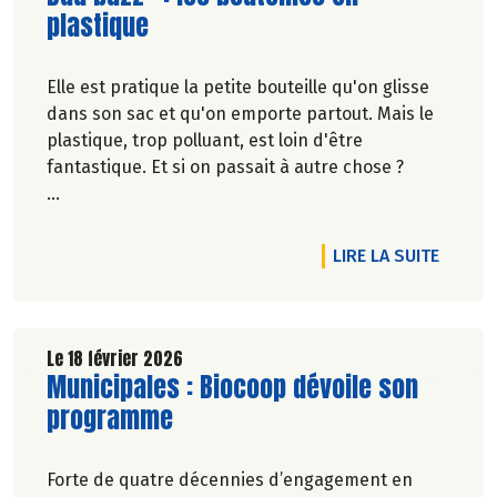
plastique
Elle est pratique la petite bouteille qu'on glisse
dans son sac et qu'on emporte partout. Mais le
plastique, trop polluant, est loin d'être
fantastique. Et si on passait à autre chose ?
Marie-Pierre Chavel.
 !
RTICLE DES ÉCOGESTES, POUR ZÉRO DÉCHET
DE L'A
LIRE LA SUITE
Le 18 février 2026
Lire la suite de l'article
Municipales : Biocoop dévoile son
programme
Forte de quatre décennies d’engagement en