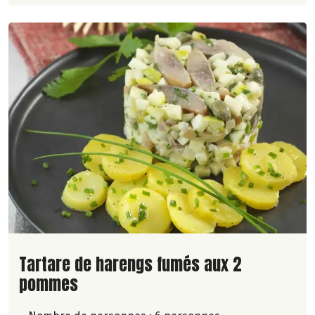
Lire la suite de la recette
Tartare de harengs fumés aux 2
pommes