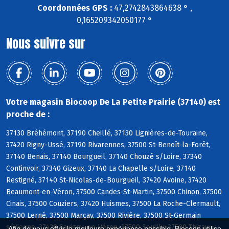
Coordonnées GPS :
47,2742843864638 ° ,
0,165209342050177 °
Nous suivre sur
Votre magasin Biocoop De La Petite Prairie (37140) est
proche de :
37130 Bréhémont, 37190 Cheillé, 37130 Lignières-de-Touraine,
37420 Rigny-Ussé, 37190 Rivarennes, 37500 St-Benoît-la-Forêt,
37140 Benais, 37140 Bourgueil, 37140 Chouzé s/Loire, 37340
Continvoir, 37340 Gizeux, 37140 La Chapelle s/Loire, 37140
Restigné, 37140 St-Nicolas-de-Bourgueil, 37420 Avoine, 37420
Beaumont-en-Véron, 37500 Candes-St-Martin, 37500 Chinon, 37500
Cinais, 37500 Couziers, 37420 Huismes, 37500 La Roche-Clermault,
37500 Lerné, 37500 Marçay, 37500 Rivière, 37500 St-Germain
s/Vienne, 37420 Savigny-en-Véron, 37500 Seuilly, 37500 Thizay,
Afin de vous offrir la meilleure expérience possible, Biocoop utilise