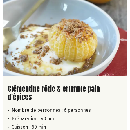
Lire la suite de la recette
Clémentine rôtie & crumble pain
d'épices
Nombre de personnes :
6 personnes
Préparation : 40 min
Cuisson : 60 min