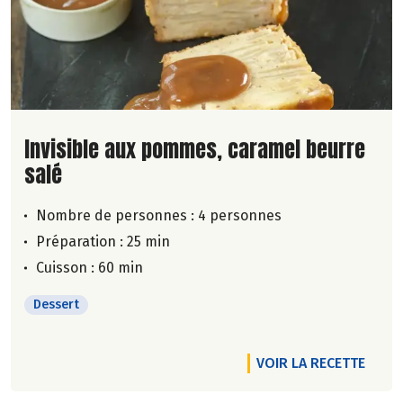
Lire la suite de la recette
Invisible aux pommes, caramel beurre
salé
Nombre de personnes :
4 personnes
Préparation : 25 min
Cuisson : 60 min
Dessert
VOIR LA RECETTE