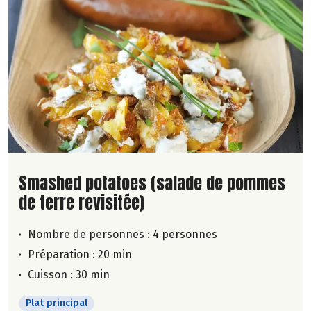
Lire la suite de la recette
Smashed potatoes (salade de pommes
de terre revisitée)
Nombre de personnes :
4 personnes
Préparation : 20 min
Cuisson : 30 min
Plat principal