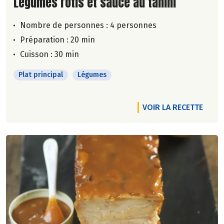
Lire la suite de la recette
Légumes rôtis et sauce au tahini
Nombre de personnes :
4 personnes
Préparation : 20 min
Cuisson : 30 min
Plat principal
Légumes
VOIR LA RECETTE