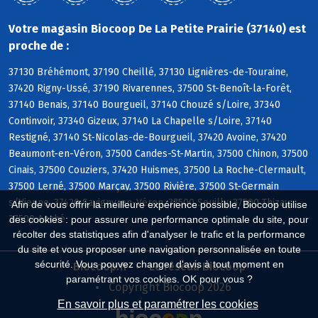
Votre magasin Biocoop De La Petite Prairie (37140) est
proche de :
37130 Bréhémont, 37190 Cheillé, 37130 Lignières-de-Touraine,
37420 Rigny-Ussé, 37190 Rivarennes, 37500 St-Benoît-la-Forêt,
37140 Benais, 37140 Bourgueil, 37140 Chouzé s/Loire, 37340
Continvoir, 37340 Gizeux, 37140 La Chapelle s/Loire, 37140
Restigné, 37140 St-Nicolas-de-Bourgueil, 37420 Avoine, 37420
Beaumont-en-Véron, 37500 Candes-St-Martin, 37500 Chinon, 37500
Cinais, 37500 Couziers, 37420 Huismes, 37500 La Roche-Clermault,
37500 Lerné, 37500 Marçay, 37500 Rivière, 37500 St-Germain
s/Vienne, 37420 Savigny-en-Véron, 37500 Seuilly, 37500 Thizay,
Afin de vous offrir la meilleure expérience possible, Biocoop utilise
37500 Anché
des cookies : pour assurer une performance optimale du site, pour
récolter des statistiques afin d'analyser le trafic et la performance
du site et vous proposer une navigation personnalisée en toute
sécurité. Vous pouvez changer d'avis à tout moment en
Biocoop.fr
Le réseau Biocoop
paramétrant vos cookies. OK pour vous ?
Copyright Biocoop 2026
En savoir plus et paramétrer les cookies