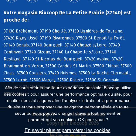
Votre magasin Biocoop De La Petite Prairie (37140) est
proche de :
37130 Bréhémont, 37190 Cheillé, 37130 Lignières-de-Touraine,
37420 Rigny-Ussé, 37190 Rivarennes, 37500 St-Benoît-la-Forêt,
37140 Benais, 37140 Bourgueil, 37140 Chouzé s/Loire, 37340
Continvoir, 37340 Gizeux, 37140 La Chapelle s/Loire, 37140
Restigné, 37140 St-Nicolas-de-Bourgueil, 37420 Avoine, 37420
Beaumont-en-Véron, 37500 Candes-St-Martin, 37500 Chinon, 37500
Cinais, 37500 Couziers, 37420 Huismes, 37500 La Roche-Clermault,
37500 Lerné, 37500 Marçay, 37500 Rivière, 37500 St-Germain
s/Vienne, 37420 Savigny-en-Véron, 37500 Seuilly, 37500 Thizay,
Afin de vous offrir la meilleure expérience possible, Biocoop utilise
37500 Anché
des cookies : pour assurer une performance optimale du site, pour
récolter des statistiques afin d'analyser le trafic et la performance
du site et vous proposer une navigation personnalisée en toute
sécurité. Vous pouvez changer d'avis à tout moment en
Biocoop.fr
Le réseau Biocoop
paramétrant vos cookies. OK pour vous ?
Copyright Biocoop 2026
En savoir plus et paramétrer les cookies