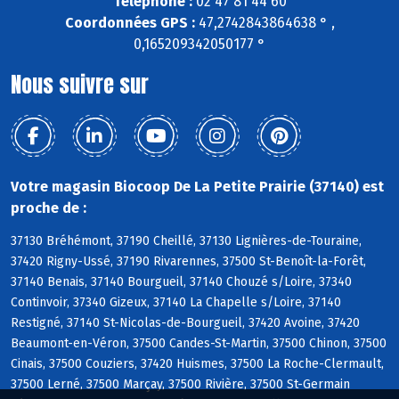
Téléphone :
02 47 81 44 60
Coordonnées GPS :
47,2742843864638 ° ,
0,165209342050177 °
Nous suivre sur
Votre magasin Biocoop De La Petite Prairie (37140) est
proche de :
37130 Bréhémont, 37190 Cheillé, 37130 Lignières-de-Touraine,
37420 Rigny-Ussé, 37190 Rivarennes, 37500 St-Benoît-la-Forêt,
37140 Benais, 37140 Bourgueil, 37140 Chouzé s/Loire, 37340
Continvoir, 37340 Gizeux, 37140 La Chapelle s/Loire, 37140
Restigné, 37140 St-Nicolas-de-Bourgueil, 37420 Avoine, 37420
Beaumont-en-Véron, 37500 Candes-St-Martin, 37500 Chinon, 37500
Cinais, 37500 Couziers, 37420 Huismes, 37500 La Roche-Clermault,
37500 Lerné, 37500 Marçay, 37500 Rivière, 37500 St-Germain