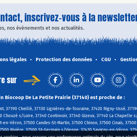
tact, inscrivez-vous à la newsletter
fres, nos événements et nos actualités.
ons légales
Protection des données
CGU
Gestio
re sur
n Biocoop De La Petite Prairie (37140) est proche de :
, 37190 Cheillé, 37130 Lignières-de-Touraine, 37420 Rigny-Ussé, 3719
0 Chouzé s/Loire, 37340 Continvoir, 37340 Gizeux, 37140 La Chapelle s
en-Véron, 37500 Candes-St-Martin, 37500 Chinon, 37500 Cinais, 37500
7500 Rivière, 37500 St-Germain s/Vienne, 37420 Savigny-en-Véron, 3750
es cookies : pour assurer une performance optimale du site, pour récolter