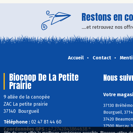
Restons en con
....et retrouvez nos of
Accueil
Contact
Menti
Biocoop De La Petite
Nous suiv
Prairie
Votre magasi
9 allée de la canopée
ZAC La petite prairie
37130 Bréhémont
37140 Bourgueil
Bourgueil, 3714
37420 Beaumont-
Téléphone :
02 47 81 44 60
37500 Marçay, 3
Coordonnées GPS :
47,2742843864638 ° ,
Afin de vous offrir la meilleure expérience possible, Biocoop utilise d