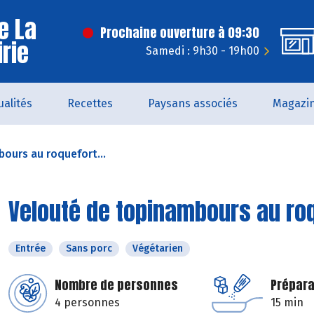
e La
Prochaine ouverture à 09:30
irie
Samedi : 9h30 - 19h00
ualités
Recettes
Paysans associés
Magazi
ours au roquefort...
Velouté de topinambours au roq
Entrée
Sans porc
Végétarien
Nombre de personnes
Prépara
4 personnes
15 min