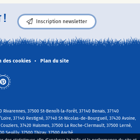
 !
Inscription newsletter
n des cookies
Plan du site
0 Rivarennes, 37500 St-Benoît-la-Forêt, 37140 Benais, 37140
/Loire, 37140 Restigné, 37140 St-Nicolas-de-Bourgueil, 37420 Avoine,
 Couziers, 37420 Huismes, 37500 La Roche-Clermault, 37500 Lerné,
0 Seuilly, 37500 Thizay, 37500 Anché
 des statistiques afin d'analyser le trafic et la performance du site et