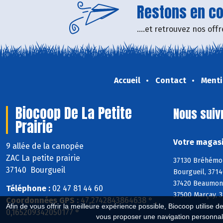
Restons en con
....et retrouvez nos of
Accueil
Contact
Menti
Biocoop De La Petite
Nous suiv
Prairie
Votre magasi
9 allée de la canopée
ZAC La petite prairie
37130 Bréhémont
37140 Bourgueil
Bourgueil, 3714
37420 Beaumont-
Téléphone :
02 47 81 44 60
37500 Marçay, 3
Coordonnées GPS :
47,2742843864638 ° ,
Afin de vous offrir la meilleure expérience possible, Biocoop utilise d
0,165209342050177 °
vous proposer une navigation personnal