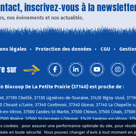
tact, inscrivez-vous à la newsletter
fres, nos événements et nos actualités.
ons légales
Protection des données
CGU
Gestio
re sur
n Biocoop De La Petite Prairie (37140) est proche de :
, 37190 Cheillé, 37130 Lignières-de-Touraine, 37420 Rigny-Ussé, 3719
0 Chouzé s/Loire, 37340 Continvoir, 37340 Gizeux, 37140 La Chapelle s
en-Véron, 37500 Candes-St-Martin, 37500 Chinon, 37500 Cinais, 37500
7500 Rivière, 37500 St-Germain s/Vienne, 37420 Savigny-en-Véron, 3750
es cookies : pour assurer une performance optimale du site, pour récolter
isée en toute sécurité. Vous pouvez changer d'avis à tout moment en 