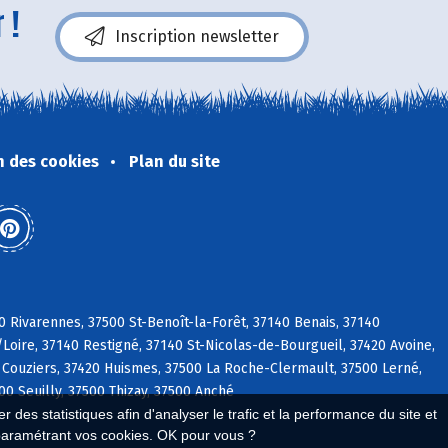
 !
Inscription newsletter
n des cookies
Plan du site
0 Rivarennes, 37500 St-Benoît-la-Forêt, 37140 Benais, 37140
/Loire, 37140 Restigné, 37140 St-Nicolas-de-Bourgueil, 37420 Avoine,
 Couziers, 37420 Huismes, 37500 La Roche-Clermault, 37500 Lerné,
0 Seuilly, 37500 Thizay, 37500 Anché
 des statistiques afin d'analyser le trafic et la performance du site et
paramétrant vos cookies. OK pour vous ?