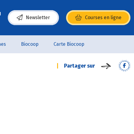
Newsletter
Courses en ligne
(s’ouvre dans une nouvelle fenêtre)
nes
Biocoop
Carte Biocoop
Partager sur