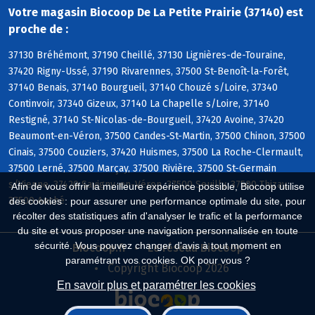
Votre magasin Biocoop De La Petite Prairie (37140) est
proche de :
37130 Bréhémont, 37190 Cheillé, 37130 Lignières-de-Touraine,
37420 Rigny-Ussé, 37190 Rivarennes, 37500 St-Benoît-la-Forêt,
37140 Benais, 37140 Bourgueil, 37140 Chouzé s/Loire, 37340
Continvoir, 37340 Gizeux, 37140 La Chapelle s/Loire, 37140
Restigné, 37140 St-Nicolas-de-Bourgueil, 37420 Avoine, 37420
Beaumont-en-Véron, 37500 Candes-St-Martin, 37500 Chinon, 37500
Cinais, 37500 Couziers, 37420 Huismes, 37500 La Roche-Clermault,
37500 Lerné, 37500 Marçay, 37500 Rivière, 37500 St-Germain
s/Vienne, 37420 Savigny-en-Véron, 37500 Seuilly, 37500 Thizay,
Afin de vous offrir la meilleure expérience possible, Biocoop utilise
37500 Anché
des cookies : pour assurer une performance optimale du site, pour
récolter des statistiques afin d'analyser le trafic et la performance
du site et vous proposer une navigation personnalisée en toute
sécurité. Vous pouvez changer d'avis à tout moment en
Biocoop.fr
Le réseau Biocoop
paramétrant vos cookies. OK pour vous ?
Copyright Biocoop 2026
En savoir plus et paramétrer les cookies