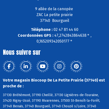
9 allée de la canopée
ZAC La petite prairie
37140 Bourgueil
Téléphone :
02 47 81 44 60
Coordonnées GPS :
47,2742843864638 ° ,
0,165209342050177 °
Nous suivre sur
Votre magasin Biocoop De La Petite Prairie (37140) est
proche de :
37130 Bréhémont, 37190 Cheillé, 37130 Lignières-de-Touraine,
37420 Rigny-Ussé, 37190 Rivarennes, 37500 St-Benoît-la-Forêt,
37140 Benais, 37140 Bourgueil, 37140 Chouzé s/Loire, 37340