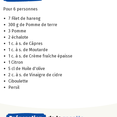
Pour 6 personnes
7 Filet de hareng
300 g de Pomme de terre
3 Pomme
2 échalote
1 c. à s. de Câpres
1 c. à s. de Moutarde
1 c. à s. de Crème fraîche épaisse
1 Citron
5 cl de Huile d'olive
2 c. à s. de Vinaigre de cidre
Ciboulette
Persil