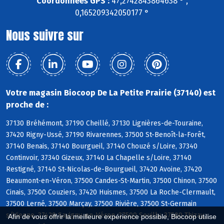
Coordonnées GPS :
47,2742843864638 ° ,
0,165209342050177 °
Nous suivre sur
Votre magasin Biocoop De La Petite Prairie (37140) est
proche de :
37130 Bréhémont, 37190 Cheillé, 37130 Lignières-de-Touraine,
37420 Rigny-Ussé, 37190 Rivarennes, 37500 St-Benoît-la-Forêt,
37140 Benais, 37140 Bourgueil, 37140 Chouzé s/Loire, 37340
Continvoir, 37340 Gizeux, 37140 La Chapelle s/Loire, 37140
Restigné, 37140 St-Nicolas-de-Bourgueil, 37420 Avoine, 37420
Beaumont-en-Véron, 37500 Candes-St-Martin, 37500 Chinon, 37500
Cinais, 37500 Couziers, 37420 Huismes, 37500 La Roche-Clermault,
37500 Lerné, 37500 Marçay, 37500 Rivière, 37500 St-Germain
s/Vienne, 37420 Savigny-en-Véron, 37500 Seuilly, 37500 Thizay,
Afin de vous offrir la meilleure expérience possible, Biocoop utilise