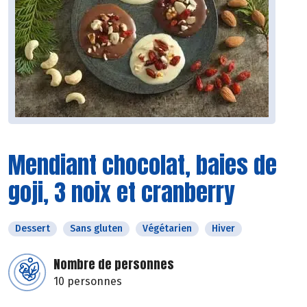
Mendiant chocolat, baies de
goji, 3 noix et cranberry
Dessert
Sans gluten
Végétarien
Hiver
Nombre de personnes
10 personnes