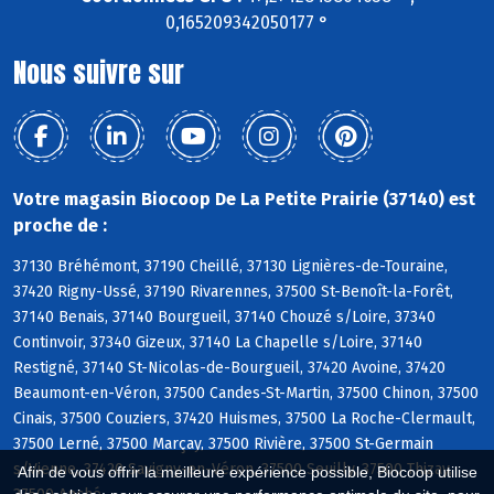
0,165209342050177 °
Nous suivre sur
Votre magasin Biocoop De La Petite Prairie (37140) est
proche de :
37130 Bréhémont, 37190 Cheillé, 37130 Lignières-de-Touraine,
37420 Rigny-Ussé, 37190 Rivarennes, 37500 St-Benoît-la-Forêt,
37140 Benais, 37140 Bourgueil, 37140 Chouzé s/Loire, 37340
Continvoir, 37340 Gizeux, 37140 La Chapelle s/Loire, 37140
Restigné, 37140 St-Nicolas-de-Bourgueil, 37420 Avoine, 37420
Beaumont-en-Véron, 37500 Candes-St-Martin, 37500 Chinon, 37500
Cinais, 37500 Couziers, 37420 Huismes, 37500 La Roche-Clermault,
37500 Lerné, 37500 Marçay, 37500 Rivière, 37500 St-Germain
s/Vienne, 37420 Savigny-en-Véron, 37500 Seuilly, 37500 Thizay,
Afin de vous offrir la meilleure expérience possible, Biocoop utilise