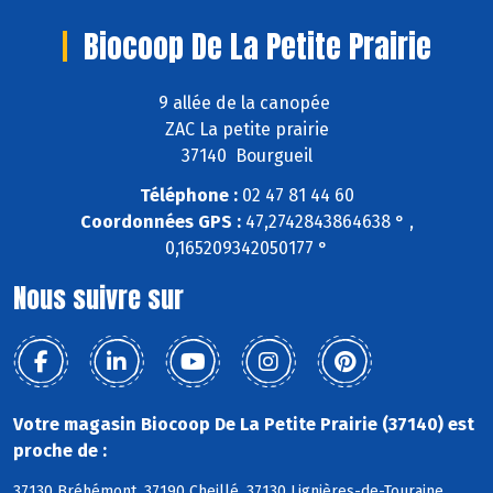
Biocoop De La Petite Prairie
9 allée de la canopée
ZAC La petite prairie
37140 Bourgueil
Téléphone :
02 47 81 44 60
Coordonnées GPS :
47,2742843864638 ° ,
0,165209342050177 °
Nous suivre sur
Votre magasin Biocoop De La Petite Prairie (37140) est
proche de :
37130 Bréhémont, 37190 Cheillé, 37130 Lignières-de-Touraine,