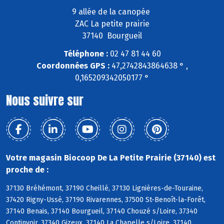
9 allée de la canopée
ZAC La petite prairie
37140 Bourgueil
Téléphone :
02 47 81 44 60
Coordonnées GPS :
47,2742843864638 ° ,
0,165209342050177 °
Nous suivre sur
Votre magasin Biocoop De La Petite Prairie (37140) est
proche de :
37130 Bréhémont, 37190 Cheillé, 37130 Lignières-de-Touraine,
37420 Rigny-Ussé, 37190 Rivarennes, 37500 St-Benoît-la-Forêt,
37140 Benais, 37140 Bourgueil, 37140 Chouzé s/Loire, 37340
Continvoir, 37340 Gizeux, 37140 La Chapelle s/Loire, 37140