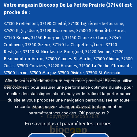
Votre magasin Biocoop De La Petite Prairie (37140) est
proche de :
37130 Bréhémont, 37190 Cheillé, 37130 Lignières-de-Touraine,
37420 Rigny-Ussé, 37190 Rivarennes, 37500 St-Benoît-la-Forêt,
37140 Benais, 37140 Bourgueil, 37140 Chouzé s/Loire, 37340
Continvoir, 37340 Gizeux, 37140 La Chapelle s/Loire, 37140
Restigné, 37140 St-Nicolas-de-Bourgueil, 37420 Avoine, 37420
Beaumont-en-Véron, 37500 Candes-St-Martin, 37500 Chinon, 37500
Cinais, 37500 Couziers, 37420 Huismes, 37500 La Roche-Clermault,
37500 Lerné, 37500 Marçay, 37500 Rivière, 37500 St-Germain
s/Vienne, 37420 Savigny-en-Véron, 37500 Seuilly, 37500 Thizay,
Afin de vous offrir la meilleure expérience possible, Biocoop utilise
37500 Anché
des cookies : pour assurer une performance optimale du site, pour
récolter des statistiques afin d'analyser le trafic et la performance
du site et vous proposer une navigation personnalisée en toute
sécurité. Vous pouvez changer d'avis à tout moment en
Biocoop.fr
Le réseau Biocoop
paramétrant vos cookies. OK pour vous ?
Copyright Biocoop 2026
En savoir plus et paramétrer les cookies