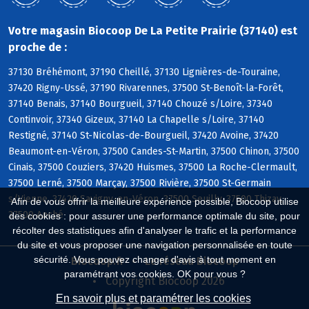
Votre magasin Biocoop De La Petite Prairie (37140) est
proche de :
37130 Bréhémont, 37190 Cheillé, 37130 Lignières-de-Touraine,
37420 Rigny-Ussé, 37190 Rivarennes, 37500 St-Benoît-la-Forêt,
37140 Benais, 37140 Bourgueil, 37140 Chouzé s/Loire, 37340
Continvoir, 37340 Gizeux, 37140 La Chapelle s/Loire, 37140
Restigné, 37140 St-Nicolas-de-Bourgueil, 37420 Avoine, 37420
Beaumont-en-Véron, 37500 Candes-St-Martin, 37500 Chinon, 37500
Cinais, 37500 Couziers, 37420 Huismes, 37500 La Roche-Clermault,
37500 Lerné, 37500 Marçay, 37500 Rivière, 37500 St-Germain
s/Vienne, 37420 Savigny-en-Véron, 37500 Seuilly, 37500 Thizay,
Afin de vous offrir la meilleure expérience possible, Biocoop utilise
37500 Anché
des cookies : pour assurer une performance optimale du site, pour
récolter des statistiques afin d'analyser le trafic et la performance
du site et vous proposer une navigation personnalisée en toute
sécurité. Vous pouvez changer d'avis à tout moment en
Biocoop.fr
Le réseau Biocoop
paramétrant vos cookies. OK pour vous ?
Copyright Biocoop 2026
En savoir plus et paramétrer les cookies