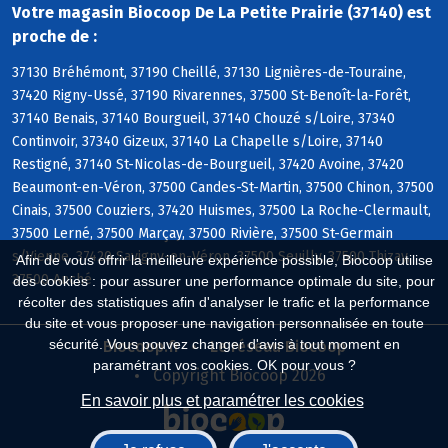
Votre magasin Biocoop De La Petite Prairie (37140) est
proche de :
37130 Bréhémont, 37190 Cheillé, 37130 Lignières-de-Touraine,
37420 Rigny-Ussé, 37190 Rivarennes, 37500 St-Benoît-la-Forêt,
37140 Benais, 37140 Bourgueil, 37140 Chouzé s/Loire, 37340
Continvoir, 37340 Gizeux, 37140 La Chapelle s/Loire, 37140
Restigné, 37140 St-Nicolas-de-Bourgueil, 37420 Avoine, 37420
Beaumont-en-Véron, 37500 Candes-St-Martin, 37500 Chinon, 37500
Cinais, 37500 Couziers, 37420 Huismes, 37500 La Roche-Clermault,
37500 Lerné, 37500 Marçay, 37500 Rivière, 37500 St-Germain
s/Vienne, 37420 Savigny-en-Véron, 37500 Seuilly, 37500 Thizay,
Afin de vous offrir la meilleure expérience possible, Biocoop utilise
37500 Anché
des cookies : pour assurer une performance optimale du site, pour
récolter des statistiques afin d'analyser le trafic et la performance
du site et vous proposer une navigation personnalisée en toute
sécurité. Vous pouvez changer d'avis à tout moment en
Biocoop.fr
Le réseau Biocoop
paramétrant vos cookies. OK pour vous ?
Copyright Biocoop 2026
En savoir plus et paramétrer les cookies