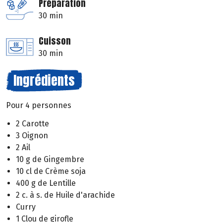
Préparation
30 min
Cuisson
30 min
Ingrédients
Pour 4 personnes
2 Carotte
3 Oignon
2 Ail
10 g de Gingembre
10 cl de Crème soja
400 g de Lentille
2 c. à s. de Huile d'arachide
Curry
1 Clou de girofle