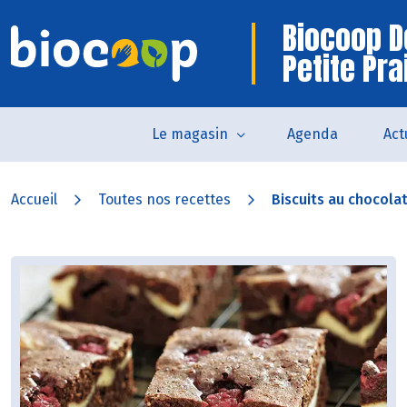
Biocoop D
Petite Pra
Le magasin
Agenda
Act
Accueil
Toutes nos recettes
Biscuits au chocolat 