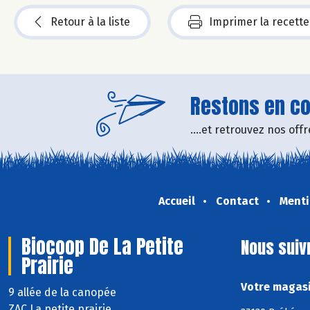
Retour à la liste
Imprimer la recette
Restons en con
....et retrouvez nos of
Accueil
Contact
Menti
Biocoop De La Petite
Nous suiv
Prairie
Votre magasi
9 allée de la canopée
ZAC La petite prairie