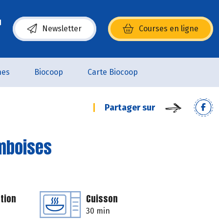
Newsletter
Courses en ligne
(s’ouvre dans une nouvelle fenêtre)
nes
Biocoop
Carte Biocoop
Partager sur
amboises
tion
Cuisson
30 min