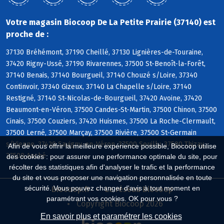
Votre magasin Biocoop De La Petite Prairie (37140) est
proche de :
37130 Bréhémont, 37190 Cheillé, 37130 Lignières-de-Touraine,
37420 Rigny-Ussé, 37190 Rivarennes, 37500 St-Benoît-la-Forêt,
37140 Benais, 37140 Bourgueil, 37140 Chouzé s/Loire, 37340
Continvoir, 37340 Gizeux, 37140 La Chapelle s/Loire, 37140
Restigné, 37140 St-Nicolas-de-Bourgueil, 37420 Avoine, 37420
Beaumont-en-Véron, 37500 Candes-St-Martin, 37500 Chinon, 37500
Cinais, 37500 Couziers, 37420 Huismes, 37500 La Roche-Clermault,
37500 Lerné, 37500 Marçay, 37500 Rivière, 37500 St-Germain
s/Vienne, 37420 Savigny-en-Véron, 37500 Seuilly, 37500 Thizay,
Afin de vous offrir la meilleure expérience possible, Biocoop utilise
37500 Anché
des cookies : pour assurer une performance optimale du site, pour
récolter des statistiques afin d'analyser le trafic et la performance
du site et vous proposer une navigation personnalisée en toute
sécurité. Vous pouvez changer d'avis à tout moment en
Biocoop.fr
Le réseau Biocoop
paramétrant vos cookies. OK pour vous ?
Copyright Biocoop 2026
En savoir plus et paramétrer les cookies