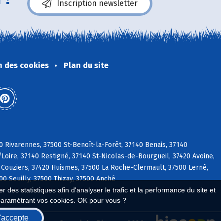
Inscription newsletter
n des cookies
Plan du site
0 Rivarennes, 37500 St-Benoît-la-Forêt, 37140 Benais, 37140
/Loire, 37140 Restigné, 37140 St-Nicolas-de-Bourgueil, 37420 Avoine,
 Couziers, 37420 Huismes, 37500 La Roche-Clermault, 37500 Lerné,
0 Seuilly, 37500 Thizay, 37500 Anché
 des statistiques afin d'analyser le trafic et la performance du site et
paramétrant vos cookies. OK pour vous ?
'accepte