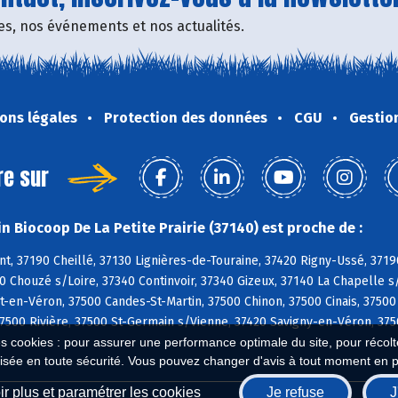
fres, nos événements et nos actualités.
ons légales
Protection des données
CGU
Gestio
re sur
n Biocoop De La Petite Prairie (37140) est proche de :
, 37190 Cheillé, 37130 Lignières-de-Touraine, 37420 Rigny-Ussé, 3719
0 Chouzé s/Loire, 37340 Continvoir, 37340 Gizeux, 37140 La Chapelle s
en-Véron, 37500 Candes-St-Martin, 37500 Chinon, 37500 Cinais, 37500
7500 Rivière, 37500 St-Germain s/Vienne, 37420 Savigny-en-Véron, 3750
es cookies : pour assurer une performance optimale du site, pour récolter
isée en toute sécurité. Vous pouvez changer d'avis à tout moment en 
r plus et paramétrer les cookies
Je refuse
J