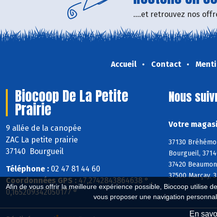
....et retrouvez nos of
Accueil
Contact
Menti
Biocoop De La Petite
Nous suiv
Prairie
Votre magasi
9 allée de la canopée
ZAC La petite prairie
37130 Bréhémont
37140 Bourgueil
Bourgueil, 3714
37420 Beaumont-
Téléphone :
02 47 81 44 60
37500 Marçay, 3
Coordonnées GPS :
47,2742843864638 ° ,
Afin de vous offrir la meilleure expérience possible, Biocoop utilise d
0,165209342050177 °
vous proposer une navigation personnal
En savoi