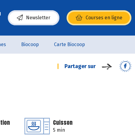
Newsletter
Courses en ligne
(s’ouvre dans une nouvelle fenêtre)
nes
Biocoop
Carte Biocoop
Partager sur
tion
Cuisson
5 min