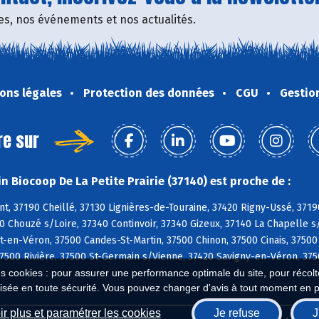
fres, nos événements et nos actualités.
ons légales
Protection des données
CGU
Gestio
re sur
n Biocoop De La Petite Prairie (37140) est proche de :
, 37190 Cheillé, 37130 Lignières-de-Touraine, 37420 Rigny-Ussé, 3719
0 Chouzé s/Loire, 37340 Continvoir, 37340 Gizeux, 37140 La Chapelle s
en-Véron, 37500 Candes-St-Martin, 37500 Chinon, 37500 Cinais, 37500
7500 Rivière, 37500 St-Germain s/Vienne, 37420 Savigny-en-Véron, 3750
es cookies : pour assurer une performance optimale du site, pour récolter
isée en toute sécurité. Vous pouvez changer d'avis à tout moment en 
r plus et paramétrer les cookies
Je refuse
J