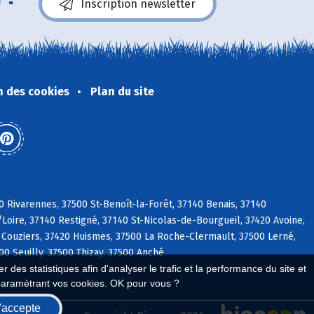
Inscription newsletter
n des cookies
Plan du site
0 Rivarennes, 37500 St-Benoît-la-Forêt, 37140 Benais, 37140
/Loire, 37140 Restigné, 37140 St-Nicolas-de-Bourgueil, 37420 Avoine,
 Couziers, 37420 Huismes, 37500 La Roche-Clermault, 37500 Lerné,
0 Seuilly, 37500 Thizay, 37500 Anché
 des statistiques afin d'analyser le trafic et la performance du site et
paramétrant vos cookies. OK pour vous ?
'accepte