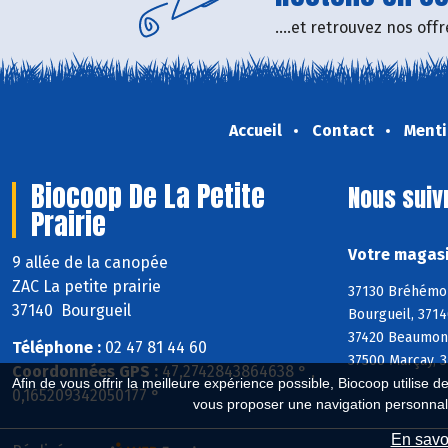
....et retrouvez nos of
Accueil
Contact
Menti
Biocoop De La Petite
Nous suiv
Prairie
Votre magasi
9 allée de la canopée
ZAC La petite prairie
37130 Bréhémont
37140 Bourgueil
Bourgueil, 3714
37420 Beaumont-
Téléphone :
02 47 81 44 60
37500 Marçay, 3
Coordonnées GPS :
47,2742843864638 ° ,
Afin de vous offrir la meilleure expérience possible, Biocoop utilise d
0,165209342050177 °
vous proposer une navigation personnal
En savoi