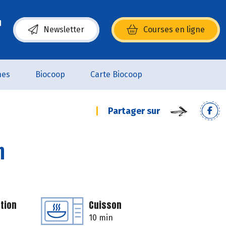
Newsletter
Courses en ligne
(s’ouvre dans une nouvelle fenêtre)
nes
Biocoop
Carte Biocoop
Partager sur
n
tion
Cuisson
10 min