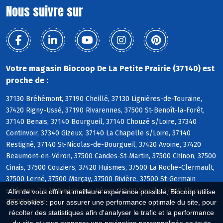
Nous suivre sur
Votre magasin Biocoop De La Petite Prairie (37140) est
proche de :
37130 Bréhémont, 37190 Cheillé, 37130 Lignières-de-Touraine,
37420 Rigny-Ussé, 37190 Rivarennes, 37500 St-Benoît-la-Forêt,
37140 Benais, 37140 Bourgueil, 37140 Chouzé s/Loire, 37340
Continvoir, 37340 Gizeux, 37140 La Chapelle s/Loire, 37140
Restigné, 37140 St-Nicolas-de-Bourgueil, 37420 Avoine, 37420
Beaumont-en-Véron, 37500 Candes-St-Martin, 37500 Chinon, 37500
Cinais, 37500 Couziers, 37420 Huismes, 37500 La Roche-Clermault,
37500 Lerné, 37500 Marçay, 37500 Rivière, 37500 St-Germain
s/Vienne, 37420 Savigny-en-Véron, 37500 Seuilly, 37500 Thizay,
Afin de vous offrir la meilleure expérience possible, Biocoop utilise
37500 Anché
des cookies : pour assurer une performance optimale du site, pour
récolter des statistiques afin d'analyser le trafic et la performance