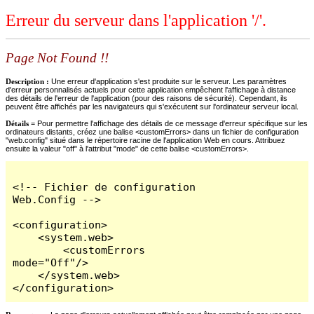
Erreur du serveur dans l'application '/'.
Page Not Found !!
Description :
Une erreur d'application s'est produite sur le serveur. Les paramètres
d'erreur personnalisés actuels pour cette application empêchent l'affichage à distance
des détails de l'erreur de l'application (pour des raisons de sécurité). Cependant, ils
peuvent être affichés par les navigateurs qui s'exécutent sur l'ordinateur serveur local.
Détails =
Pour permettre l'affichage des détails de ce message d'erreur spécifique sur les
ordinateurs distants, créez une balise <customErrors> dans un fichier de configuration
"web.config" situé dans le répertoire racine de l'application Web en cours. Attribuez
ensuite la valeur "off" à l'attribut "mode" de cette balise <customErrors>.
<!-- Fichier de configuration 
Web.Config -->

<configuration>

    <system.web>

        <customErrors 
mode="Off"/>

    </system.web>

</configuration>