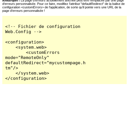
Remarques :
La page d'erreurs actuellement affichée peut être remplacée par une page
d'erreurs personnalisée. Pour ce faire, modifiez l'attribut "defaultRedirect" de la balise de
configuration <customErrors> de l'application, de sorte qu'il pointe vers une URL de la
page d'erreurs personnalisée !
<!-- Fichier de configuration 
Web.Config -->

<configuration>

    <system.web>

        <customErrors 
mode="RemoteOnly" 
defaultRedirect="mycustompage.h
tm"/>

    </system.web>

</configuration>