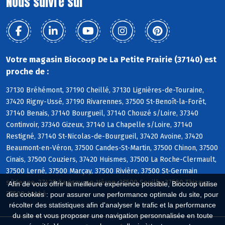
Nous suivre sur
Votre magasin Biocoop De La Petite Prairie (37140) est
proche de :
37130 Bréhémont, 37190 Cheillé, 37130 Lignières-de-Touraine,
37420 Rigny-Ussé, 37190 Rivarennes, 37500 St-Benoît-la-Forêt,
37140 Benais, 37140 Bourgueil, 37140 Chouzé s/Loire, 37340
Continvoir, 37340 Gizeux, 37140 La Chapelle s/Loire, 37140
Restigné, 37140 St-Nicolas-de-Bourgueil, 37420 Avoine, 37420
Beaumont-en-Véron, 37500 Candes-St-Martin, 37500 Chinon, 37500
Cinais, 37500 Couziers, 37420 Huismes, 37500 La Roche-Clermault,
37500 Lerné, 37500 Marçay, 37500 Rivière, 37500 St-Germain
s/Vienne, 37420 Savigny-en-Véron, 37500 Seuilly, 37500 Thizay,
Afin de vous offrir la meilleure expérience possible, Biocoop utilise
37500 Anché
des cookies : pour assurer une performance optimale du site, pour
récolter des statistiques afin d'analyser le trafic et la performance
du site et vous proposer une navigation personnalisée en toute