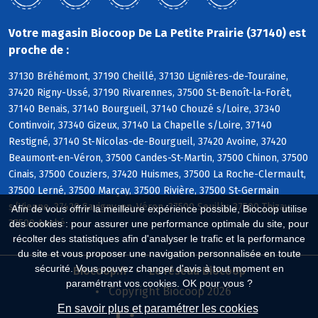
Votre magasin Biocoop De La Petite Prairie (37140) est
proche de :
37130 Bréhémont, 37190 Cheillé, 37130 Lignières-de-Touraine,
37420 Rigny-Ussé, 37190 Rivarennes, 37500 St-Benoît-la-Forêt,
37140 Benais, 37140 Bourgueil, 37140 Chouzé s/Loire, 37340
Continvoir, 37340 Gizeux, 37140 La Chapelle s/Loire, 37140
Restigné, 37140 St-Nicolas-de-Bourgueil, 37420 Avoine, 37420
Beaumont-en-Véron, 37500 Candes-St-Martin, 37500 Chinon, 37500
Cinais, 37500 Couziers, 37420 Huismes, 37500 La Roche-Clermault,
37500 Lerné, 37500 Marçay, 37500 Rivière, 37500 St-Germain
s/Vienne, 37420 Savigny-en-Véron, 37500 Seuilly, 37500 Thizay,
Afin de vous offrir la meilleure expérience possible, Biocoop utilise
37500 Anché
des cookies : pour assurer une performance optimale du site, pour
récolter des statistiques afin d'analyser le trafic et la performance
du site et vous proposer une navigation personnalisée en toute
sécurité. Vous pouvez changer d'avis à tout moment en
Biocoop.fr
Le réseau Biocoop
paramétrant vos cookies. OK pour vous ?
Copyright Biocoop 2026
En savoir plus et paramétrer les cookies