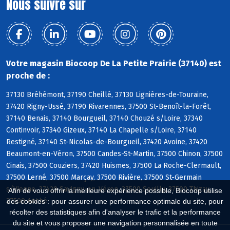
Nous suivre sur
Votre magasin Biocoop De La Petite Prairie (37140) est
proche de :
37130 Bréhémont, 37190 Cheillé, 37130 Lignières-de-Touraine,
37420 Rigny-Ussé, 37190 Rivarennes, 37500 St-Benoît-la-Forêt,
37140 Benais, 37140 Bourgueil, 37140 Chouzé s/Loire, 37340
Continvoir, 37340 Gizeux, 37140 La Chapelle s/Loire, 37140
Restigné, 37140 St-Nicolas-de-Bourgueil, 37420 Avoine, 37420
Beaumont-en-Véron, 37500 Candes-St-Martin, 37500 Chinon, 37500
Cinais, 37500 Couziers, 37420 Huismes, 37500 La Roche-Clermault,
37500 Lerné, 37500 Marçay, 37500 Rivière, 37500 St-Germain
s/Vienne, 37420 Savigny-en-Véron, 37500 Seuilly, 37500 Thizay,
Afin de vous offrir la meilleure expérience possible, Biocoop utilise
37500 Anché
des cookies : pour assurer une performance optimale du site, pour
récolter des statistiques afin d'analyser le trafic et la performance
du site et vous proposer une navigation personnalisée en toute