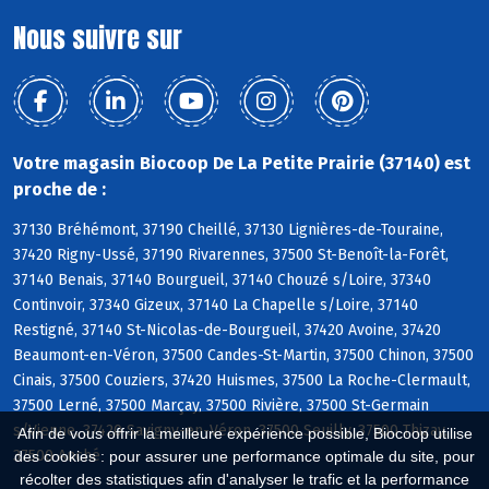
Nous suivre sur
Votre magasin Biocoop De La Petite Prairie (37140) est
proche de :
37130 Bréhémont, 37190 Cheillé, 37130 Lignières-de-Touraine,
37420 Rigny-Ussé, 37190 Rivarennes, 37500 St-Benoît-la-Forêt,
37140 Benais, 37140 Bourgueil, 37140 Chouzé s/Loire, 37340
Continvoir, 37340 Gizeux, 37140 La Chapelle s/Loire, 37140
Restigné, 37140 St-Nicolas-de-Bourgueil, 37420 Avoine, 37420
Beaumont-en-Véron, 37500 Candes-St-Martin, 37500 Chinon, 37500
Cinais, 37500 Couziers, 37420 Huismes, 37500 La Roche-Clermault,
37500 Lerné, 37500 Marçay, 37500 Rivière, 37500 St-Germain
s/Vienne, 37420 Savigny-en-Véron, 37500 Seuilly, 37500 Thizay,
Afin de vous offrir la meilleure expérience possible, Biocoop utilise
37500 Anché
des cookies : pour assurer une performance optimale du site, pour
récolter des statistiques afin d'analyser le trafic et la performance