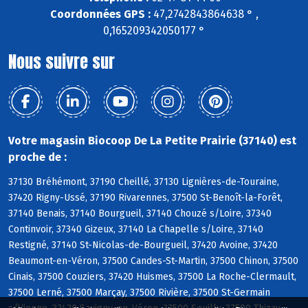
Coordonnées GPS :
47,2742843864638 ° ,
0,165209342050177 °
Nous suivre sur
Votre magasin Biocoop De La Petite Prairie (37140) est
proche de :
37130 Bréhémont, 37190 Cheillé, 37130 Lignières-de-Touraine,
37420 Rigny-Ussé, 37190 Rivarennes, 37500 St-Benoît-la-Forêt,
37140 Benais, 37140 Bourgueil, 37140 Chouzé s/Loire, 37340
Continvoir, 37340 Gizeux, 37140 La Chapelle s/Loire, 37140
Restigné, 37140 St-Nicolas-de-Bourgueil, 37420 Avoine, 37420
Beaumont-en-Véron, 37500 Candes-St-Martin, 37500 Chinon, 37500
Cinais, 37500 Couziers, 37420 Huismes, 37500 La Roche-Clermault,
37500 Lerné, 37500 Marçay, 37500 Rivière, 37500 St-Germain