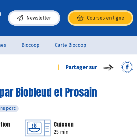
Newsletter
Courses en ligne
(s’ouvre dans une nouvelle fenêtre)
nes
Biocoop
Carte Biocoop
Partager sur
par Biobleud et Prosain
ns porc
tion
Cuisson
25 min