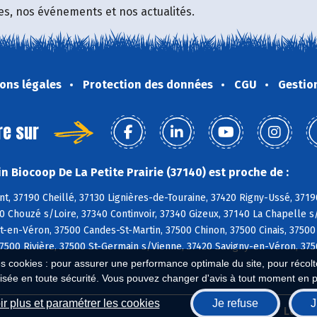
fres, nos événements et nos actualités.
ons légales
Protection des données
CGU
Gestio
re sur
n Biocoop De La Petite Prairie (37140) est proche de :
, 37190 Cheillé, 37130 Lignières-de-Touraine, 37420 Rigny-Ussé, 3719
0 Chouzé s/Loire, 37340 Continvoir, 37340 Gizeux, 37140 La Chapelle s
en-Véron, 37500 Candes-St-Martin, 37500 Chinon, 37500 Cinais, 37500
7500 Rivière, 37500 St-Germain s/Vienne, 37420 Savigny-en-Véron, 3750
es cookies : pour assurer une performance optimale du site, pour récolter
isée en toute sécurité. Vous pouvez changer d'avis à tout moment en 
r plus et paramétrer les cookies
Je refuse
J
Biocoop.fr
Le ré