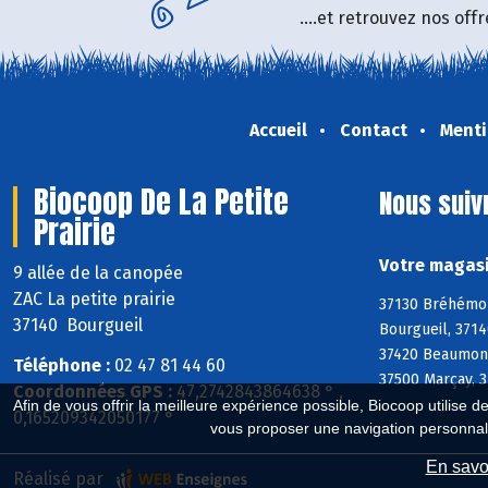
....et retrouvez nos of
Accueil
Contact
Menti
Biocoop De La Petite
Nous suiv
Prairie
Votre magasi
9 allée de la canopée
ZAC La petite prairie
37130 Bréhémont
37140 Bourgueil
Bourgueil, 3714
37420 Beaumont-
Téléphone :
02 47 81 44 60
37500 Marçay, 3
Coordonnées GPS :
47,2742843864638 ° ,
Afin de vous offrir la meilleure expérience possible, Biocoop utilise d
0,165209342050177 °
vous proposer une navigation personnal
En savoi
Réalisé par