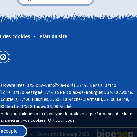
n des cookies
Plan du site
0 Rivarennes, 37500 St-Benoît-la-Forêt, 37140 Benais, 37140
/Loire, 37140 Restigné, 37140 St-Nicolas-de-Bourgueil, 37420 Avoine,
 Couziers, 37420 Huismes, 37500 La Roche-Clermault, 37500 Lerné,
0 Seuilly, 37500 Thizay, 37500 Anché
 des statistiques afin d'analyser le trafic et la performance du site et
paramétrant vos cookies. OK pour vous ?
'accepte
seau Biocoop
Copyright Biocoop 2026