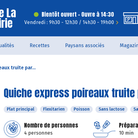
e La
Bientôt ouvert - Ouvre à 14:30
irie
Vendredi : 9h30 - 12h30 / 14h30 - 19h00
ualités
Recettes
Paysans associés
Magazi
aux truite par...
Quiche express poireaux truite 
Plat principal
Flexitarien
Poisson
Sans lactose
Sa
Nombre de personnes
Prépara
4 personnes
10 min