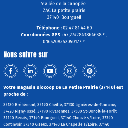
9 allée de la canopée
ZAC La petite prairie
37140 Bourgueil
Téléphone :
02 47 81 44 60
Coordonnées GPS :
47,2742843864638 ° ,
0,165209342050177 °
Nous suivre sur
Votre magasin Biocoop De La Petite Prairie (37140) est
proche de :
37130 Bréhémont, 37190 Cheillé, 37130 Lignières-de-Touraine,
37420 Rigny-Ussé, 37190 Rivarennes, 37500 St-Benoît-la-Forêt,
37140 Benais, 37140 Bourgueil, 37140 Chouzé s/Loire, 37340
Continvoir, 37340 Gizeux, 37140 La Chapelle s/Loire, 37140