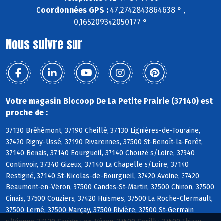
Coordonnées GPS :
47,2742843864638 ° ,
0,165209342050177 °
Nous suivre sur
Votre magasin Biocoop De La Petite Prairie (37140) est
proche de :
37130 Bréhémont, 37190 Cheillé, 37130 Lignières-de-Touraine,
37420 Rigny-Ussé, 37190 Rivarennes, 37500 St-Benoît-la-Forêt,
37140 Benais, 37140 Bourgueil, 37140 Chouzé s/Loire, 37340
Continvoir, 37340 Gizeux, 37140 La Chapelle s/Loire, 37140
Restigné, 37140 St-Nicolas-de-Bourgueil, 37420 Avoine, 37420
Beaumont-en-Véron, 37500 Candes-St-Martin, 37500 Chinon, 37500
Cinais, 37500 Couziers, 37420 Huismes, 37500 La Roche-Clermault,
37500 Lerné, 37500 Marçay, 37500 Rivière, 37500 St-Germain