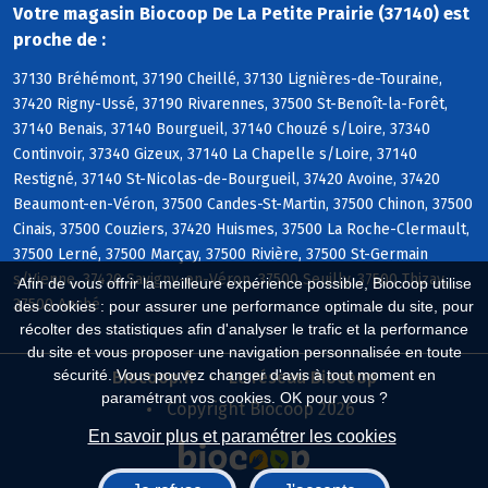
Votre magasin Biocoop De La Petite Prairie (37140) est
proche de :
37130 Bréhémont, 37190 Cheillé, 37130 Lignières-de-Touraine,
37420 Rigny-Ussé, 37190 Rivarennes, 37500 St-Benoît-la-Forêt,
37140 Benais, 37140 Bourgueil, 37140 Chouzé s/Loire, 37340
Continvoir, 37340 Gizeux, 37140 La Chapelle s/Loire, 37140
Restigné, 37140 St-Nicolas-de-Bourgueil, 37420 Avoine, 37420
Beaumont-en-Véron, 37500 Candes-St-Martin, 37500 Chinon, 37500
Cinais, 37500 Couziers, 37420 Huismes, 37500 La Roche-Clermault,
37500 Lerné, 37500 Marçay, 37500 Rivière, 37500 St-Germain
s/Vienne, 37420 Savigny-en-Véron, 37500 Seuilly, 37500 Thizay,
Afin de vous offrir la meilleure expérience possible, Biocoop utilise
37500 Anché
des cookies : pour assurer une performance optimale du site, pour
récolter des statistiques afin d'analyser le trafic et la performance
du site et vous proposer une navigation personnalisée en toute
sécurité. Vous pouvez changer d'avis à tout moment en
Biocoop.fr
Le réseau Biocoop
paramétrant vos cookies. OK pour vous ?
Copyright Biocoop 2026
En savoir plus et paramétrer les cookies