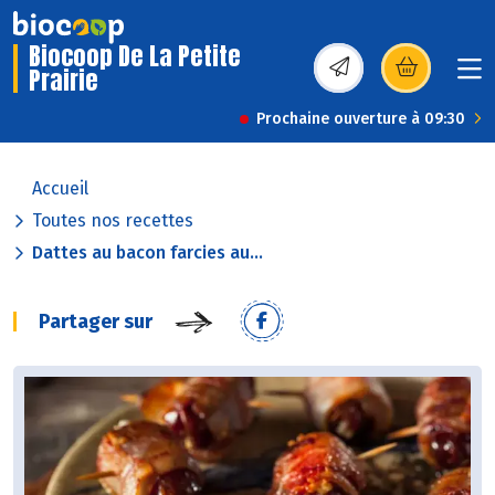
Biocoop De La Petite
Prairie
(s’ouvre dans une nou
Prochaine ouverture à 09:30
Accueil
Toutes nos recettes
Dattes au bacon farcies au...
Partager sur