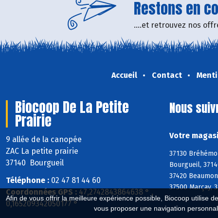
Restons en con
....et retrouvez nos of
Accueil
Contact
Menti
Biocoop De La Petite
Nous suiv
Prairie
Votre magasi
9 allée de la canopée
ZAC La petite prairie
37130 Bréhémont
37140 Bourgueil
Bourgueil, 3714
37420 Beaumont-
Téléphone :
02 47 81 44 60
37500 Marçay, 3
Coordonnées GPS :
47,2742843864638 ° ,
Afin de vous offrir la meilleure expérience possible, Biocoop utilise d
0,165209342050177 °
vous proposer une navigation personnal