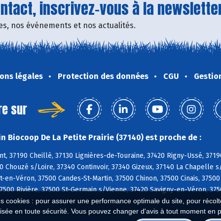
tact, inscrivez-vous à la newsletter
fres, nos événements et nos actualités.
ons légales
Protection des données
CGU
Gestio
re sur
n Biocoop De La Petite Prairie (37140) est proche de :
, 37190 Cheillé, 37130 Lignières-de-Touraine, 37420 Rigny-Ussé, 3719
0 Chouzé s/Loire, 37340 Continvoir, 37340 Gizeux, 37140 La Chapelle s
en-Véron, 37500 Candes-St-Martin, 37500 Chinon, 37500 Cinais, 37500
7500 Rivière, 37500 St-Germain s/Vienne, 37420 Savigny-en-Véron, 3750
es cookies : pour assurer une performance optimale du site, pour récolter
isée en toute sécurité. Vous pouvez changer d'avis à tout moment en 