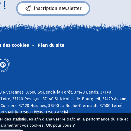
 !
Inscription newsletter
n des cookies
Plan du site
0 Rivarennes, 37500 St-Benoît-la-Forêt, 37140 Benais, 37140
/Loire, 37140 Restigné, 37140 St-Nicolas-de-Bourgueil, 37420 Avoine,
 Couziers, 37420 Huismes, 37500 La Roche-Clermault, 37500 Lerné,
0 Seuilly, 37500 Thizay, 37500 Anché
 des statistiques afin d'analyser le trafic et la performance du site et
paramétrant vos cookies. OK pour vous ?