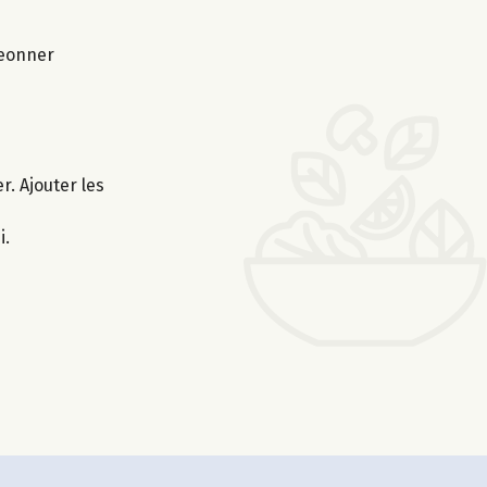
geonner
r. Ajouter les
i.