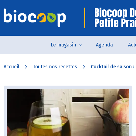
Biocoop D
Petite Pra
Le magasin
Agenda
Act
Accueil
Toutes nos recettes
Cocktail de saison : c