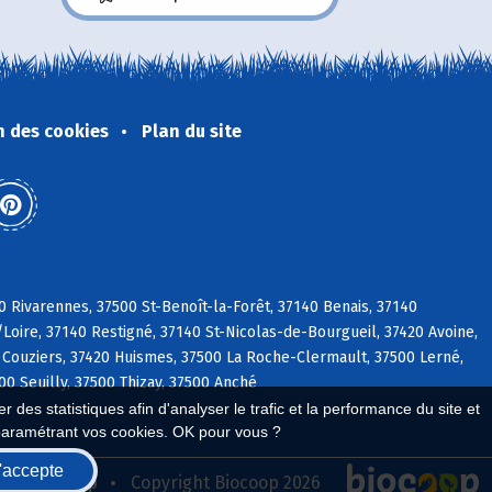
n des cookies
Plan du site
0 Rivarennes, 37500 St-Benoît-la-Forêt, 37140 Benais, 37140
/Loire, 37140 Restigné, 37140 St-Nicolas-de-Bourgueil, 37420 Avoine,
 Couziers, 37420 Huismes, 37500 La Roche-Clermault, 37500 Lerné,
0 Seuilly, 37500 Thizay, 37500 Anché
 des statistiques afin d'analyser le trafic et la performance du site et
paramétrant vos cookies. OK pour vous ?
'accepte
seau Biocoop
Copyright Biocoop 2026