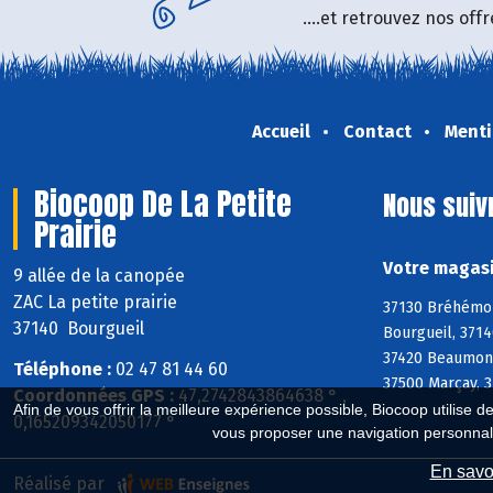
....et retrouvez nos of
Accueil
Contact
Menti
Biocoop De La Petite
Nous suiv
Prairie
Votre magasi
9 allée de la canopée
ZAC La petite prairie
37130 Bréhémont
37140 Bourgueil
Bourgueil, 3714
37420 Beaumont-
Téléphone :
02 47 81 44 60
37500 Marçay, 3
Coordonnées GPS :
47,2742843864638 ° ,
Afin de vous offrir la meilleure expérience possible, Biocoop utilise d
0,165209342050177 °
vous proposer une navigation personnal
En savoi
Réalisé par