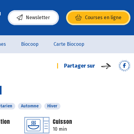
Newsletter
Courses en ligne
(s’ouvre dans une nouvelle fenêtre)
nes
Biocoop
Carte Biocoop
Partager sur
d
tarien
Automne
Hiver
tion
Cuisson
10 min