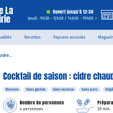
e La
Ouvert jusqu'à 12:30
irie
Jeudi : 9h30 - 12h30 / 14h30 - 19h00
ualités
Recettes
Paysans associés
Magazi
idre...
Cocktail de saison : cidre chau
Boisson
Sans gluten
Sans lactose
Sans porc
Végé
Nombre de personnes
Prépara
4 personnes
20 min