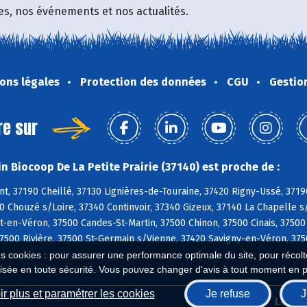
fres, nos événements et nos actualités.
ons légales
Protection des données
CGU
Gestio
re sur
n Biocoop De La Petite Prairie (37140) est proche de :
, 37190 Cheillé, 37130 Lignières-de-Touraine, 37420 Rigny-Ussé, 3719
0 Chouzé s/Loire, 37340 Continvoir, 37340 Gizeux, 37140 La Chapelle s
en-Véron, 37500 Candes-St-Martin, 37500 Chinon, 37500 Cinais, 37500
7500 Rivière, 37500 St-Germain s/Vienne, 37420 Savigny-en-Véron, 3750
es cookies : pour assurer une performance optimale du site, pour récolter
isée en toute sécurité. Vous pouvez changer d'avis à tout moment en 
r plus et paramétrer les cookies
Je refuse
J
Biocoop.fr
Le ré