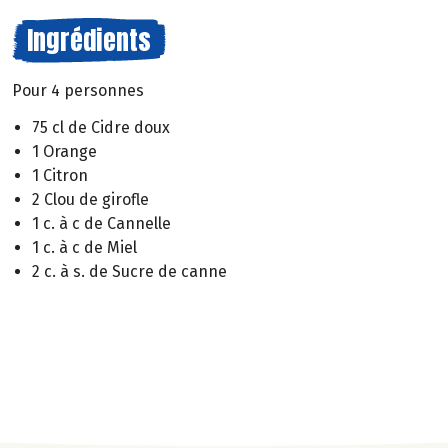
Ingrédients
Pour 4 personnes
75 cl de Cidre doux
1 Orange
1 Citron
2 Clou de girofle
1 c. à c de Cannelle
1 c. à c de Miel
2 c. à s. de Sucre de canne