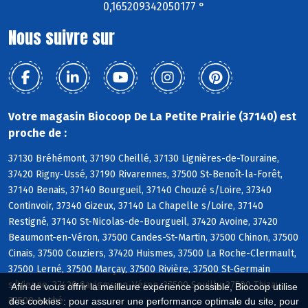
0,165209342050177 °
Nous suivre sur
Votre magasin Biocoop De La Petite Prairie (37140) est
proche de :
37130 Bréhémont, 37190 Cheillé, 37130 Lignières-de-Touraine,
37420 Rigny-Ussé, 37190 Rivarennes, 37500 St-Benoît-la-Forêt,
37140 Benais, 37140 Bourgueil, 37140 Chouzé s/Loire, 37340
Continvoir, 37340 Gizeux, 37140 La Chapelle s/Loire, 37140
Restigné, 37140 St-Nicolas-de-Bourgueil, 37420 Avoine, 37420
Beaumont-en-Véron, 37500 Candes-St-Martin, 37500 Chinon, 37500
Cinais, 37500 Couziers, 37420 Huismes, 37500 La Roche-Clermault,
37500 Lerné, 37500 Marçay, 37500 Rivière, 37500 St-Germain
s/Vienne, 37420 Savigny-en-Véron, 37500 Seuilly, 37500 Thizay,
Afin de vous offrir la meilleure expérience possible, Biocoop utilise
37500 Anché
des cookies : pour assurer une performance optimale du site, pour