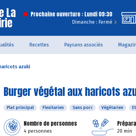
e La
Prochaine ouverture : Lundi 09:30
irie
Dimanche : Fermé
ualités
Recettes
Paysans associés
Magazi
haricots azuki
Burger végétal aux haricots az
Plat principal
Flexitarien
Sans porc
Végétarien
E
Nombre de personnes
Prépara
4 personnes
20 min