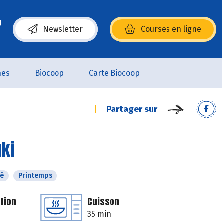
Newsletter
Courses en ligne
(s’ouvre dans une nouvelle fenêtre)
nes
Biocoop
Carte Biocoop
Partager sur
uki
té
Printemps
tion
Cuisson
35 min