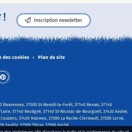
 !
Inscription newsletter
n des cookies
Plan du site
0 Rivarennes, 37500 St-Benoît-la-Forêt, 37140 Benais, 37140
/Loire, 37140 Restigné, 37140 St-Nicolas-de-Bourgueil, 37420 Avoine,
 Couziers, 37420 Huismes, 37500 La Roche-Clermault, 37500 Lerné,
0 Seuilly, 37500 Thizay, 37500 Anché
 des statistiques afin d'analyser le trafic et la performance du site et