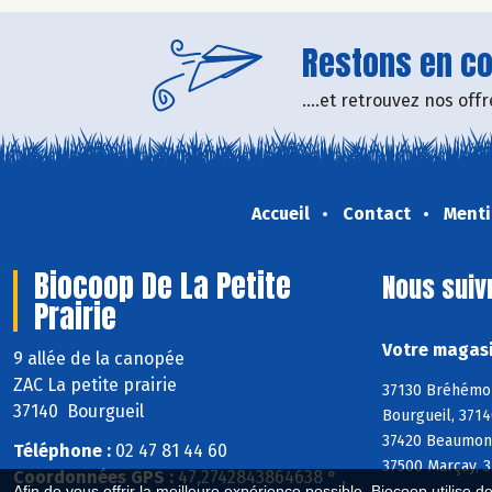
Restons en con
....et retrouvez nos of
Accueil
Contact
Menti
Biocoop De La Petite
Nous suiv
Prairie
Votre magasi
9 allée de la canopée
ZAC La petite prairie
37130 Bréhémont
37140 Bourgueil
Bourgueil, 3714
37420 Beaumont-
Téléphone :
02 47 81 44 60
37500 Marçay, 3
Coordonnées GPS :
47,2742843864638 ° ,
Afin de vous offrir la meilleure expérience possible, Biocoop utilise d