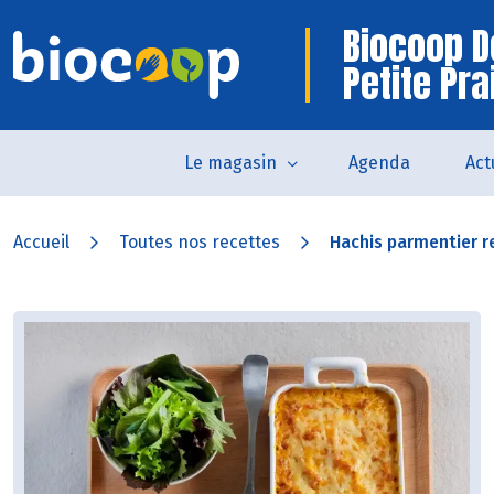
Biocoop D
Petite Pra
Le magasin
Agenda
Act
Accueil
Toutes nos recettes
Hachis parmentier re