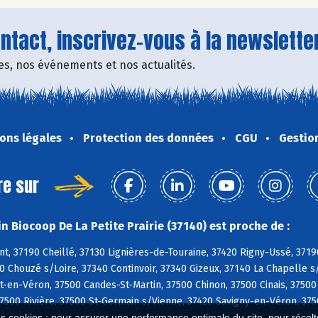
tact, inscrivez-vous à la newsletter
fres, nos événements et nos actualités.
ons légales
Protection des données
CGU
Gestio
re sur
n Biocoop De La Petite Prairie (37140) est proche de :
, 37190 Cheillé, 37130 Lignières-de-Touraine, 37420 Rigny-Ussé, 3719
0 Chouzé s/Loire, 37340 Continvoir, 37340 Gizeux, 37140 La Chapelle s
en-Véron, 37500 Candes-St-Martin, 37500 Chinon, 37500 Cinais, 37500
7500 Rivière, 37500 St-Germain s/Vienne, 37420 Savigny-en-Véron, 3750
es cookies : pour assurer une performance optimale du site, pour récolter