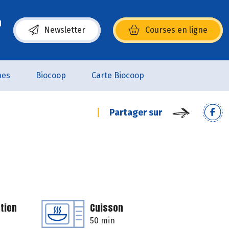
Newsletter
Courses en ligne
(s’ouvre dans une nouvelle fenêtre)
nes
Biocoop
Carte Biocoop
Partager sur
tion
Cuisson
50 min