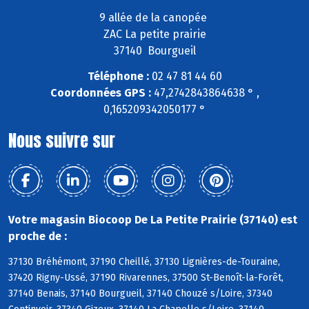
9 allée de la canopée
ZAC La petite prairie
37140 Bourgueil
Téléphone :
02 47 81 44 60
Coordonnées GPS :
47,2742843864638 ° ,
0,165209342050177 °
Nous suivre sur
Votre magasin Biocoop De La Petite Prairie (37140) est
proche de :
37130 Bréhémont, 37190 Cheillé, 37130 Lignières-de-Touraine,
37420 Rigny-Ussé, 37190 Rivarennes, 37500 St-Benoît-la-Forêt,
37140 Benais, 37140 Bourgueil, 37140 Chouzé s/Loire, 37340