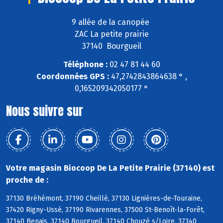
9 allée de la canopée
ZAC La petite prairie
37140 Bourgueil
Téléphone :
02 47 81 44 60
Coordonnées GPS :
47,2742843864638 ° ,
0,165209342050177 °
Nous suivre sur
Votre magasin Biocoop De La Petite Prairie (37140) est
proche de :
37130 Bréhémont, 37190 Cheillé, 37130 Lignières-de-Touraine,
37420 Rigny-Ussé, 37190 Rivarennes, 37500 St-Benoît-la-Forêt,
37140 Benais, 37140 Bourgueil, 37140 Chouzé s/Loire, 37340