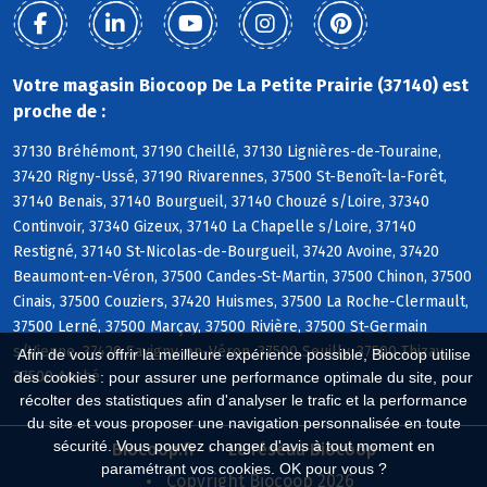
Votre magasin Biocoop De La Petite Prairie (37140) est
proche de :
37130 Bréhémont, 37190 Cheillé, 37130 Lignières-de-Touraine,
37420 Rigny-Ussé, 37190 Rivarennes, 37500 St-Benoît-la-Forêt,
37140 Benais, 37140 Bourgueil, 37140 Chouzé s/Loire, 37340
Continvoir, 37340 Gizeux, 37140 La Chapelle s/Loire, 37140
Restigné, 37140 St-Nicolas-de-Bourgueil, 37420 Avoine, 37420
Beaumont-en-Véron, 37500 Candes-St-Martin, 37500 Chinon, 37500
Cinais, 37500 Couziers, 37420 Huismes, 37500 La Roche-Clermault,
37500 Lerné, 37500 Marçay, 37500 Rivière, 37500 St-Germain
s/Vienne, 37420 Savigny-en-Véron, 37500 Seuilly, 37500 Thizay,
Afin de vous offrir la meilleure expérience possible, Biocoop utilise
37500 Anché
des cookies : pour assurer une performance optimale du site, pour
récolter des statistiques afin d'analyser le trafic et la performance
du site et vous proposer une navigation personnalisée en toute
sécurité. Vous pouvez changer d'avis à tout moment en
Biocoop.fr
Le réseau Biocoop
paramétrant vos cookies. OK pour vous ?
Copyright Biocoop 2026