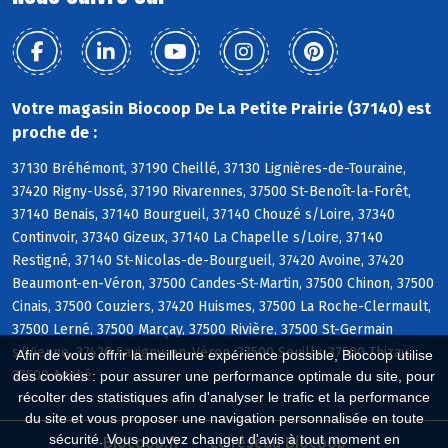
Votre magasin Biocoop De La Petite Prairie (37140) est
proche de :
37130 Bréhémont, 37190 Cheillé, 37130 Lignières-de-Touraine,
37420 Rigny-Ussé, 37190 Rivarennes, 37500 St-Benoît-la-Forêt,
37140 Benais, 37140 Bourgueil, 37140 Chouzé s/Loire, 37340
Continvoir, 37340 Gizeux, 37140 La Chapelle s/Loire, 37140
Restigné, 37140 St-Nicolas-de-Bourgueil, 37420 Avoine, 37420
Beaumont-en-Véron, 37500 Candes-St-Martin, 37500 Chinon, 37500
Cinais, 37500 Couziers, 37420 Huismes, 37500 La Roche-Clermault,
37500 Lerné, 37500 Marçay, 37500 Rivière, 37500 St-Germain
s/Vienne, 37420 Savigny-en-Véron, 37500 Seuilly, 37500 Thizay,
Afin de vous offrir la meilleure expérience possible, Biocoop utilise
37500 Anché
des cookies : pour assurer une performance optimale du site, pour
récolter des statistiques afin d'analyser le trafic et la performance
du site et vous proposer une navigation personnalisée en toute
sécurité. Vous pouvez changer d'avis à tout moment en
Biocoop.fr
Le réseau Biocoop