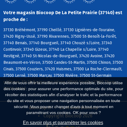
Votre magasin Biocoop De La Petite Prairie (37140) est
proche de :
37130 Bréhémont, 37190 Cheillé, 37130 Lignières-de-Touraine,
37420 Rigny-Ussé, 37190 Rivarennes, 37500 St-Benoît-la-Forêt,
37140 Benais, 37140 Bourgueil, 37140 Chouzé s/Loire, 37340
Continvoir, 37340 Gizeux, 37140 La Chapelle s/Loire, 37140
Restigné, 37140 St-Nicolas-de-Bourgueil, 37420 Avoine, 37420
Beaumont-en-Véron, 37500 Candes-St-Martin, 37500 Chinon, 37500
Cinais, 37500 Couziers, 37420 Huismes, 37500 La Roche-Clermault,
37500 Lerné, 37500 Marçay, 37500 Rivière, 37500 St-Germain
s/Vienne, 37420 Savigny-en-Véron, 37500 Seuilly, 37500 Thizay,
Afin de vous offrir la meilleure expérience possible, Biocoop utilise
37500 Anché
des cookies : pour assurer une performance optimale du site, pour
récolter des statistiques afin d'analyser le trafic et la performance
du site et vous proposer une navigation personnalisée en toute
sécurité. Vous pouvez changer d'avis à tout moment en
Biocoop.fr
Le réseau Biocoop
paramétrant vos cookies. OK pour vous ?
Copyright Biocoop 2026
En savoir plus et paramétrer les cookies