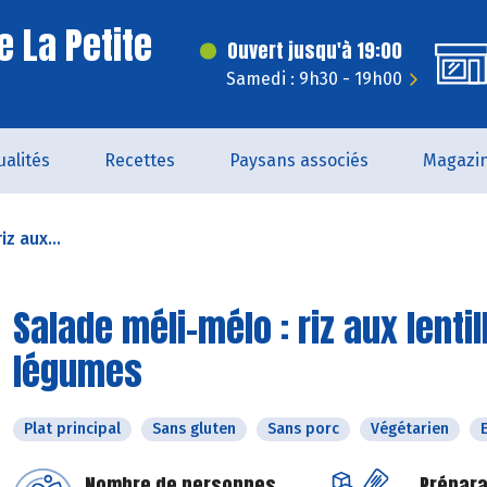
e La Petite
Ouvert jusqu'à 19:00
Samedi : 9h30 - 19h00
ualités
Recettes
Paysans associés
Magazi
z aux...
Salade méli-mélo : riz aux lentil
légumes
Plat principal
Sans gluten
Sans porc
Végétarien
Nombre de personnes
Prépara