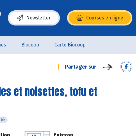
Newsletter
Courses en ligne
(s’ouvre dans une nouvelle fenêtre)
nes
Biocoop
Carte Biocoop
Partager sur
les et noisettes, tofu et
Eté
tion
Cuisson