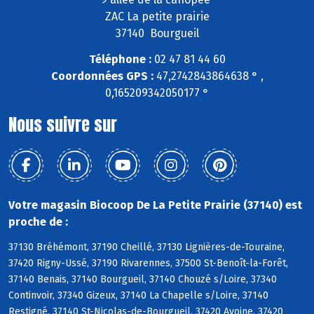
ZAC La petite prairie
37140 Bourgueil
Téléphone :
02 47 81 44 60
Coordonnées GPS :
47,2742843864638 ° ,
0,165209342050177 °
Nous suivre sur
Votre magasin Biocoop De La Petite Prairie (37140) est
proche de :
37130 Bréhémont, 37190 Cheillé, 37130 Lignières-de-Touraine,
37420 Rigny-Ussé, 37190 Rivarennes, 37500 St-Benoît-la-Forêt,
37140 Benais, 37140 Bourgueil, 37140 Chouzé s/Loire, 37340
Continvoir, 37340 Gizeux, 37140 La Chapelle s/Loire, 37140
Restigné, 37140 St-Nicolas-de-Bourgueil, 37420 Avoine, 37420