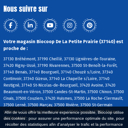
Nous suivre sur
Votre magasin Biocoop De La Petite Prairie (37140) est
proche de :
37130 Bréhémont, 37190 Cheillé, 37130 Lignières-de-Touraine,
37420 Rigny-Ussé, 37190 Rivarennes, 37500 St-Benoît-la-Forêt,
37140 Benais, 37140 Bourgueil, 37140 Chouzé s/Loire, 37340
Continvoir, 37340 Gizeux, 37140 La Chapelle s/Loire, 37140
Restigné, 37140 St-Nicolas-de-Bourgueil, 37420 Avoine, 37420
Beaumont-en-Véron, 37500 Candes-St-Martin, 37500 Chinon, 37500
Cinais, 37500 Couziers, 37420 Huismes, 37500 La Roche-Clermault,
37500 Lerné, 37500 Marçay, 37500 Rivière, 37500 St-Germain
s/Vienne, 37420 Savigny-en-Véron, 37500 Seuilly, 37500 Thizay,
Afin de vous offrir la meilleure expérience possible, Biocoop utilise
37500 Anché
des cookies : pour assurer une performance optimale du site, pour
récolter des statistiques afin d'analyser le trafic et la performance