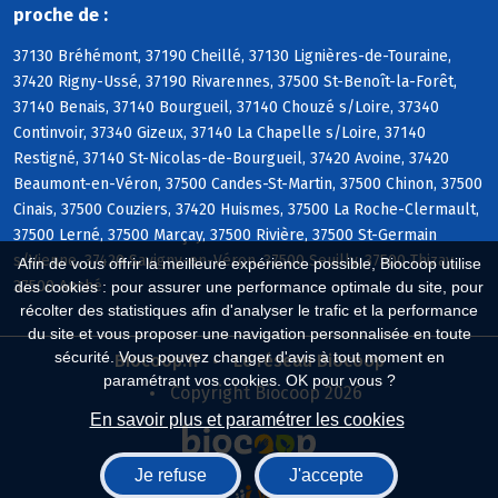
proche de :
37130 Bréhémont, 37190 Cheillé, 37130 Lignières-de-Touraine,
37420 Rigny-Ussé, 37190 Rivarennes, 37500 St-Benoît-la-Forêt,
37140 Benais, 37140 Bourgueil, 37140 Chouzé s/Loire, 37340
Continvoir, 37340 Gizeux, 37140 La Chapelle s/Loire, 37140
Restigné, 37140 St-Nicolas-de-Bourgueil, 37420 Avoine, 37420
Beaumont-en-Véron, 37500 Candes-St-Martin, 37500 Chinon, 37500
Cinais, 37500 Couziers, 37420 Huismes, 37500 La Roche-Clermault,
37500 Lerné, 37500 Marçay, 37500 Rivière, 37500 St-Germain
s/Vienne, 37420 Savigny-en-Véron, 37500 Seuilly, 37500 Thizay,
Afin de vous offrir la meilleure expérience possible, Biocoop utilise
37500 Anché
des cookies : pour assurer une performance optimale du site, pour
récolter des statistiques afin d'analyser le trafic et la performance
du site et vous proposer une navigation personnalisée en toute
sécurité. Vous pouvez changer d'avis à tout moment en
Biocoop.fr
Le réseau Biocoop
paramétrant vos cookies. OK pour vous ?
Copyright Biocoop 2026
En savoir plus et paramétrer les cookies
Je refuse
J'accepte
Réalisé par