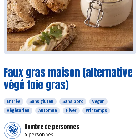
Faux gras maison (alternative
végé foie gras)
Entrée
Sans gluten
Sans porc
Vegan
Végétarien
Automne
Hiver
Printemps
Nombre de personnes
4 personnes