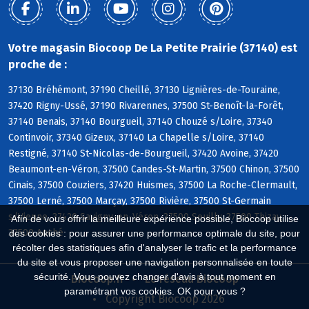
Votre magasin Biocoop De La Petite Prairie (37140) est
proche de :
37130 Bréhémont, 37190 Cheillé, 37130 Lignières-de-Touraine,
37420 Rigny-Ussé, 37190 Rivarennes, 37500 St-Benoît-la-Forêt,
37140 Benais, 37140 Bourgueil, 37140 Chouzé s/Loire, 37340
Continvoir, 37340 Gizeux, 37140 La Chapelle s/Loire, 37140
Restigné, 37140 St-Nicolas-de-Bourgueil, 37420 Avoine, 37420
Beaumont-en-Véron, 37500 Candes-St-Martin, 37500 Chinon, 37500
Cinais, 37500 Couziers, 37420 Huismes, 37500 La Roche-Clermault,
37500 Lerné, 37500 Marçay, 37500 Rivière, 37500 St-Germain
s/Vienne, 37420 Savigny-en-Véron, 37500 Seuilly, 37500 Thizay,
Afin de vous offrir la meilleure expérience possible, Biocoop utilise
37500 Anché
des cookies : pour assurer une performance optimale du site, pour
récolter des statistiques afin d'analyser le trafic et la performance
du site et vous proposer une navigation personnalisée en toute
sécurité. Vous pouvez changer d'avis à tout moment en
Biocoop.fr
Le réseau Biocoop
paramétrant vos cookies. OK pour vous ?
Copyright Biocoop 2026