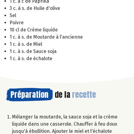
1 c. à c de Paprika
3 c. à s. de Huile d'olive
Sel
Poivre
10 cl de Crème liquide
1 c. à s. de Moutarde à l'ancienne
1 c. à s. de Miel
1 c. à s. de Sauce soja
1 c. à s. de échalote
Préparation
de la
recette
Mélanger la moutarde, la sauce soja et la crème
liquide dans une casserole. Chauffer à feu doux
jusqu'à ébullition. Ajouter le miel et l'échalote