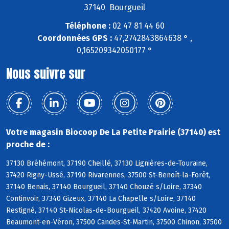
37140 Bourgueil
Téléphone :
02 47 81 44 60
Coordonnées GPS :
47,2742843864638 ° ,
0,165209342050177 °
Nous suivre sur
Votre magasin Biocoop De La Petite Prairie (37140) est
proche de :
37130 Bréhémont, 37190 Cheillé, 37130 Lignières-de-Touraine,
37420 Rigny-Ussé, 37190 Rivarennes, 37500 St-Benoît-la-Forêt,
37140 Benais, 37140 Bourgueil, 37140 Chouzé s/Loire, 37340
Continvoir, 37340 Gizeux, 37140 La Chapelle s/Loire, 37140
Restigné, 37140 St-Nicolas-de-Bourgueil, 37420 Avoine, 37420
Beaumont-en-Véron, 37500 Candes-St-Martin, 37500 Chinon, 37500